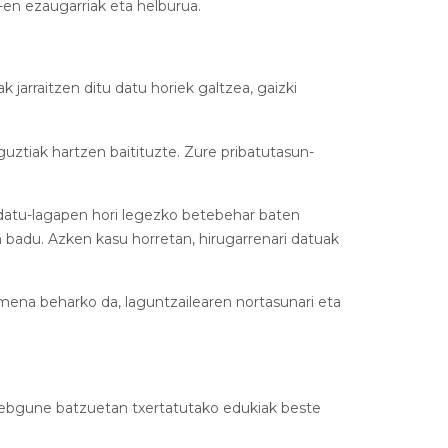
en ezaugarriak eta helburua.
 jarraitzen ditu datu horiek galtzea, gaizki
tiak hartzen baitituzte. Zure pribatutasun-
ta datu-lagapen hori legezko betebehar baten
adu. Azken kasu horretan, hirugarrenari datuak
imena beharko da, laguntzailearen nortasunari eta
e webgune batzuetan txertatutako edukiak beste