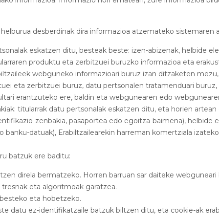
lako informazioa. Informazio hori ematean, zure informazioa bildu
 helburua desberdinak dira informazioa atzemateko sistemaren a
rtsonalak eskatzen ditu, besteak beste: izen-abizenak, helbide 
itularraren produktu eta zerbitzuei buruzko informazioa eta eraku
rabiltzaileek webguneko informazioari buruz izan ditzaketen mezu,
ei eta zerbitzuei buruz, datu pertsonalen tratamenduari buruz,
sultari erantzuteko ere, baldin eta webgunearen edo webgunear
ak: titularrak datu pertsonalak eskatzen ditu, eta horien artean
 identifikazio-zenbakia, pasaportea edo egoitza-baimena), helbide 
banku-datuak), Erabiltzailearekin harreman komertziala izateko,
ru batzuk ere baditu:
tzen direla bermatzeko. Horren barruan sar daiteke webguneari 
tresnak eta algoritmoak garatzea.
besteko eta hobetzeko.
te datu ez-identifikatzaile batzuk biltzen ditu, eta cookie-ak erabi