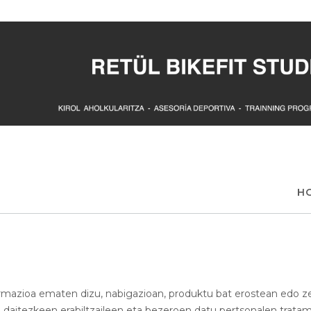
H
nformazioa ematen dizu, nabigazioan, produktu bat erostean edo z
daitezkeen erabiltzaileen eta bezeroen datu pertsonalen tratam