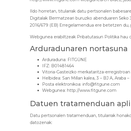
Ildo horretan, titularrak datu pertsonalen babes
Digitalak Bermatzeari buruzko abenduaren 5eko 
2016/679 (EB) Erregelamendua ere betetzen du, 
Webgunea erabiltzeak Pribatutasun Politika hau 
Arduradunaren nortasuna
Arduraduna: FITGÜNE
IFZ: B01481464
Vitoria-Gasteizko merkataritza-erregistroan ins
Helbidea: San Millan kalea, 3 – BJ A, Araba – 
Posta elektronikoa: info@fitgune.com
Webgunea: http://www.fitgune.com
Datuen tratamenduan aplik
Datu pertsonalen tratamenduan, titularrak honak
datozenak: