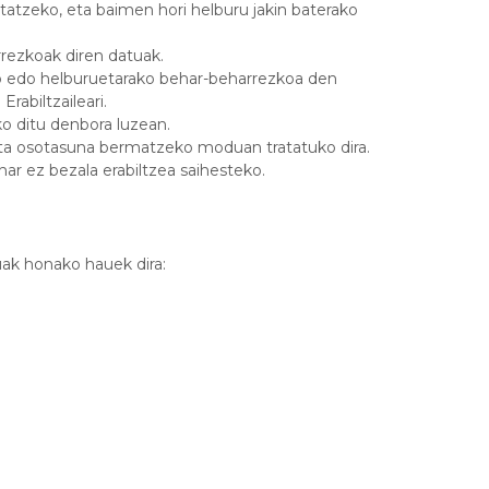
atatzeko, eta baimen hori helburu jakin baterako
rrezkoak diren datuak.
ko edo helburuetarako behar-beharrezkoa den
abiltzaileari.
ko ditu denbora luzean.
 eta osotasuna bermatzeko moduan tratatuko dira.
ar ez bezala erabiltzea saihesteko.
ak honako hauek dira: