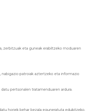
oa, zerbitzuak eta guneak erabiltzeko moduaren
o, nabigazio-patroiak aztertzeko eta informazio
 datu pertsonalen tratamenduaren ardura.
datu horiek behar bezala eguneratuta edukitzeko.