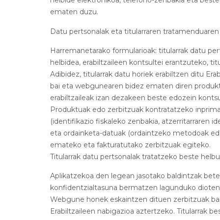
helbide elektronikoa, telefono-zenbakia eta beste
ematen duzu.
Datu pertsonalak eta titularraren tratamenduaren
Harremanetarako formularioak: titularrak datu pe
helbidea, erabiltzaileen kontsultei erantzuteko, t
Adibidez, titularrak datu horiek erabiltzen ditu E
bai eta webgunearen bidez ematen diren produktu
erabiltzaileak izan dezakeen beste edozein kont
Produktuak edo zerbitzuak kontratatzeko inprimaki
(identifikazio fiskaleko zenbakia, atzerritarraren
eta ordainketa-datuak (ordaintzeko metodoak edo 
emateko eta fakturatutako zerbitzuak egiteko.
Titularrak datu pertsonalak tratatzeko beste helbu
Aplikatzekoa den legean jasotako baldintzak bete
konfidentzialtasuna bermatzen lagunduko dioten 
Webgune honek eskaintzen dituen zerbitzuak ba
Erabiltzaileen nabigazioa aztertzeko. Titularrak bes