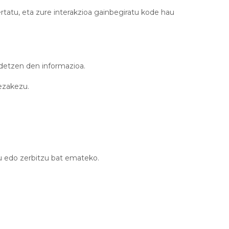
ertatu, eta zure interakzioa gainbegiratu kode hau
rdetzen den informazioa.
dezakezu.
tu edo zerbitzu bat emateko.