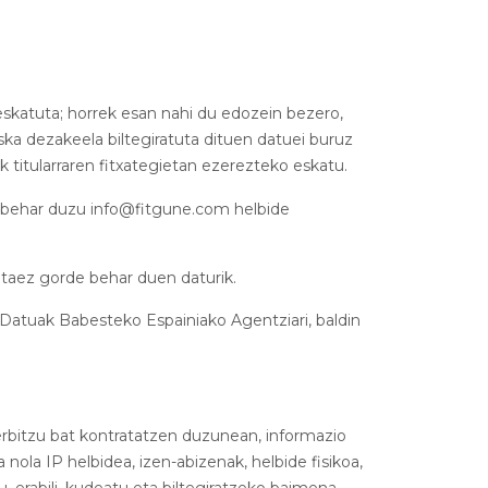
 eskatuta; horrek esan nahi du edozein bezero,
ska dezakeela biltegiratuta dituen datuei buruz
 titularraren fitxategietan ezerezteko eskatu.
li behar duzu info@fitgune.com helbide
itaez gorde behar duen daturik.
, Datuak Babesteko Espainiako Agentziari, baldin
erbitzu bat kontratatzen duzunean, informazio
 nola IP helbidea, izen-abizenak, helbide fisikoa,