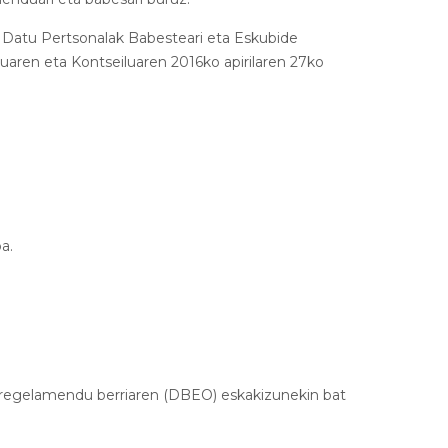
, Datu Pertsonalak Babesteari eta Eskubide
ren eta Kontseiluaren 2016ko apirilaren 27ko
oa.
erregelamendu berriaren (DBEO) eskakizunekin bat