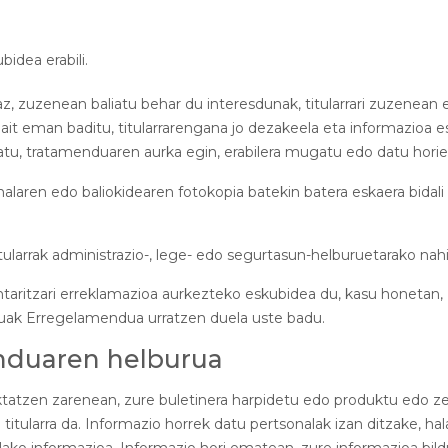
idea erabili.
raz, zuzenean baliatu behar du interesdunak, titularrari zuzenean
it eman baditu, titularrarengana jo dezakeela eta informazioa e
atu, tratamenduaren aurka egin, erabilera mugatu edo datu horiek
nalaren edo baliokidearen fotokopia batekin batera eskaera bida
tularrak administrazio-, lege- edo segurtasun-helburuetarako nah
gintaritzari erreklamazioa aurkezteko eskubidea du, kasu honetan
duak Erregelamendua urratzen duela uste badu.
nduaren helburua
ktatzen zarenean, zure buletinera harpidetu edo produktu edo z
itularra da. Informazio horrek datu pertsonalak izan ditzake, hala