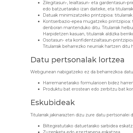
Zilegitasun-, leialtasun- eta gardentasun-pr
edo batzuetarako izan daiteke, eta titularrak 
Datuak minimizatzeko printzipioa: titularra
Kontserbazio-epea mugatzeko printzipioa: 
denboran mantenduko ditu. Titularrak helbu
Harpidetzen kasuan, titularrak aldizka berr
Osotasun- eta konfidentzialtasun-printzipi
Titularrak beharrezko neurriak hartzen ditu
Datu pertsonalak lortzea
Webgunean nabigatzeko ez da beharrezkoa datu p
Harremanetarako formularioen bidez harrem
Produktu bat erostean edo zerbitzu bat kon
Eskubideak
Titularrak jakinarazten dizu zure datu pertsonalei
Biltegiratutako datuetarako sarbidea eskatz
Zuzenketa edo ezeztapena eskatzea.