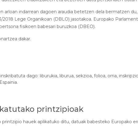
aren arloan indarrean dagoen araudia betetzen dela bermatzen du
3/2018 Lege Organikoan (DBLO) jasotakoa. Europako Parlamentua
pertsona fisikoen babesari buruzkoa (DBEO).
onartzea dakar.
kribatuta dago: liburukia, liburua, sekzioa, folioa, orria, inskripzi
Espainia.
atutako printzipioak
o printzipio hauek aplikatuko ditu, datuak babesteko Europako 