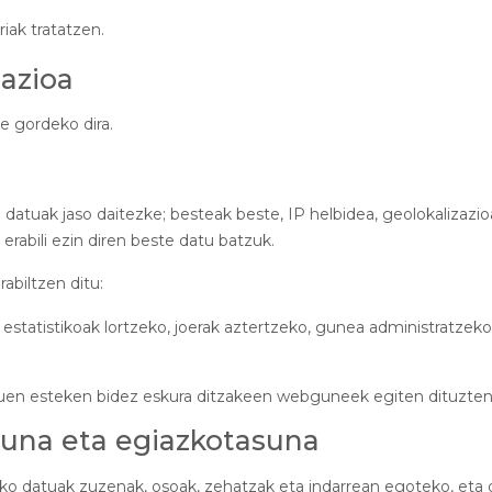
iak tratatzen.
azioa
e gordeko dira.
datuak jaso daitezke; besteak beste, IP helbidea, geolokalizazi
 erabili ezin diren beste datu batzuk.
abiltzen ditu:
u estatistikoak lortzeko, joerak aztertzeko, gunea administratzek
tuen esteken bidez eskura ditzakeen webguneek egiten dituzten
suna eta egiazkotasuna
ko datuak zuzenak, osoak, zehatzak eta indarrean egoteko, eta 