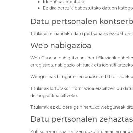
Identifikazio-datuak.
Ez dira bereziki babestutako datuen kategor
Datu pertsonalen kontserb
Titularrari emandako datu pertsonalak ezabatu art
Web nabigazioa
Web Gunean nabigatzean, identifikaziorik gabeko 
erregistroa, nabigazio-ohiturak eta identifikatzeko
Webguneak hirugarrenen analisi-zerbitzu hauek er
Titularrak lortutako informazioa erabiltzen du dat
demografikoa biltzeko.
Titularrak ez du bere gain hartuko webguneak di
Datu pertsonalen zehazta
Zuk konpromisoa hartzen duzu titularrari emanda