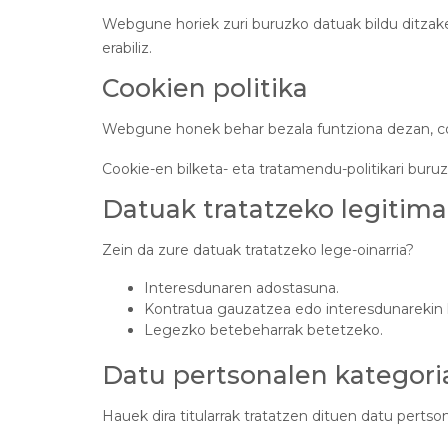
Webgune horiek zuri buruzko datuak bildu ditzaket
erabiliz.
Cookien politika
Webgune honek behar bezala funtziona dezan, coo
Cookie-en bilketa- eta tratamendu-politikari buru
Datuak tratatzeko legitima
Zein da zure datuak tratatzeko lege-oinarria?
Interesdunaren adostasuna.
Kontratua gauzatzea edo interesdunarekin ko
Legezko betebeharrak betetzeko.
Datu pertsonalen kategori
Hauek dira titularrak tratatzen dituen datu pertso