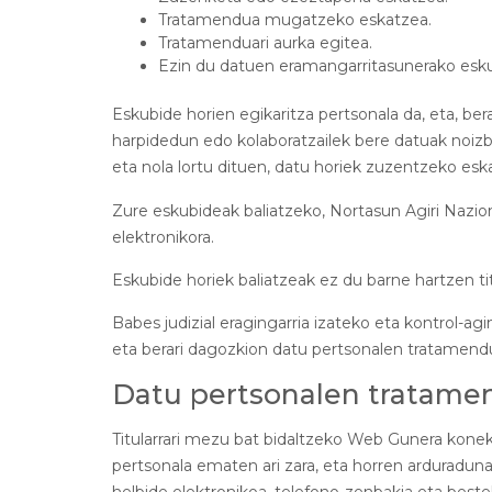
Tratamendua mugatzeko eskatzea.
Tratamenduari aurka egitea.
Ezin du datuen eramangarritasunerako eskub
Eskubide horien egikaritza pertsonala da, eta, be
harpidedun edo kolaboratzailek bere datuak noizba
eta nola lortu dituen, datu horiek zuzentzeko esk
Zure eskubideak baliatzeko, Nortasun Agiri Nazio
elektronikora.
Eskubide horiek baliatzeak ez du barne hartzen ti
Babes judizial eragingarria izateko eta kontrol-a
eta berari dagozkion datu pertsonalen tratamen
Datu pertsonalen tratame
Titularrari mezu bat bidaltzeko Web Gunera kone
pertsonala ematen ari zara, eta horren arduraduna t