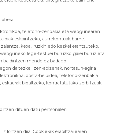
, erabili, kudeatu eta biltegiratzeko baimena
rabera:
elektronikoa, telefono-zenbakia eta webgunearen
staldiak eskaintzeko, aurrekontuak barne.
 zalantza, kexa, iruzkin edo kezkei erantzuteko,
 webguneko lege-testuei buruzko gaiei buruz eta
en baldintzen mende ez badago.
 egon daitezke: izen-abizenak, nortasun-agiria
elektronikoa, posta-helbidea, telefono-zenbakia
 eskaerak bidaltzeko, kontratatutako zerbitzuak
biltzen dituen datu pertsonalen
liz lortzen dira. Cookie-ak erabiltzailearen