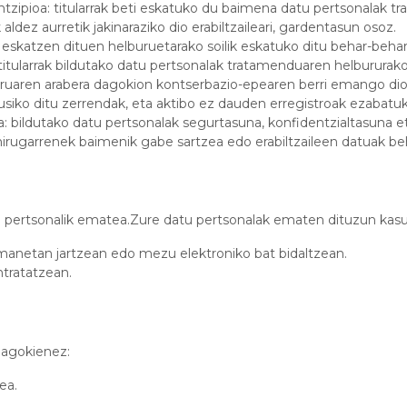
intzipioa: titularrak beti eskatuko du baimena datu pertsonalak tr
aldez aurretik jakinaraziko dio erabiltzaileari, gardentasun osoz.
k eskatzen dituen helburuetarako soilik eskatuko ditu behar-beha
titularrak bildutako datu pertsonalak tratamenduaren helburura
ruaren arabera dagokion kontserbazio-epearen berri emango dio Er
ikusiko ditu zerrendak, eta aktibo ez dauden erregistroak ezabatu
oa: bildutako datu pertsonalak segurtasuna, konfidentzialtasuna
 hirugarrenek baimenik gabe sartzea edo erabiltzaileen datuak beh
ertsonalik ematea.Zure datu pertsonalak ematen dituzun kasu
anetan jartzean edo mezu elektroniko bat bidaltzean.
tratatzean.
 dagokienez:
ea.