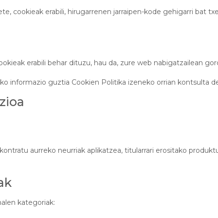
e, cookieak erabili, hirugarrenen jarraipen-kode gehigarri bat tx
kieak erabili behar dituzu, hau da, zure web nabigatzailean go
zko informazio guztia Cookien Politika izeneko orrian kontsulta 
zioa
ntratu aurreko neurriak aplikatzea, titularrari erositako produk
ak
nalen kategoriak: