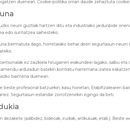
igatzen duenean. Cookie-politika orrian daude zehaztuta cookie-
suna
zko neurri guztiak hartzen ditu eta industriako jardunbide onenak
zea edo suntsitzea saihesteko.
bermatuta dago, horretarako behar diren segurtasun-neurri guz
ateko.
atu pertsonalak ez zaizkiela hirugarren erakundeei lagako, salbu e
amendu-arduradun batekin kontratu-harremana izatea eskatzen b
erariazko baimena duenean.
e beste profesional batzuekin; kasu horietan, Erabiltzailearen ba
anez. Segurtasun-estandar zorrotzenekin egingo da beti.
dukia
 dezakete (adibidez, bideoak, irudiak, artikuluak, etab.). Best