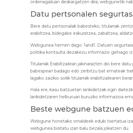
ordenagailuan deskargatzen dira, webgunetik nab
Datu pertsonalen segurta
Bere datu pertsonalak babesteko, titularrak zentzu
erabiltzea, bidegabe eskuratzea, zabaltzea, aldat
Webgunea hemen dago: 1and1. Datuen segurtasuna 
politika kontsulta dezakezu informazio gehiago iz
Titularrak Erabiltzaileari jakinarazten dio bere d
babespean badago edo zerbitzu bat emateak trat
lagako zaizkio soilik titularrak erabiltzailearen b
Hala ere, kasu batzuetan lankidetzak egin daitezk
lankidetzaren helburuari buruzko informazioa em
Beste webgune batzuen e
Webgune honetako orrialdeek eduki txertatua izan
webgunea bisitatu izan balu bezala jokatzen du.