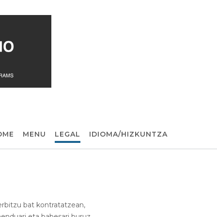
OME
MENU
LEGAL
IDIOMA/HIZKUNTZA
erbitzu bat kontratatzean,
enduari eta babesari buruz.